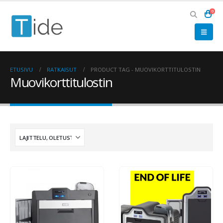
0
ETUSIVU
RATKAISUT
PRODUCT TAG -
MUOVIKORTTITULOSTIN
Muovikorttitulostin