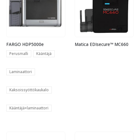
FARGO HDP5000e
Matica EDIsecure™ MC660
Perusmalli
Kääntäjä
Laminaattori
Kaksoissyöttökaukalo
Kääntäjä+laminaattori