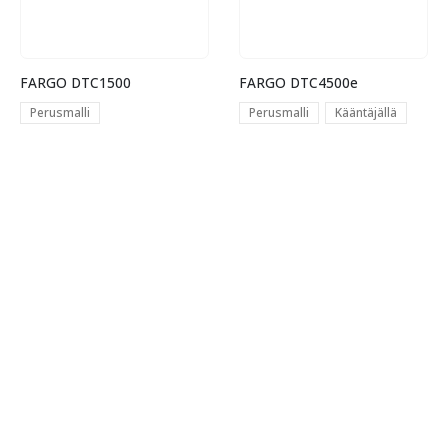
FARGO DTC1500
FARGO DTC4500e
Perusmalli
Perusmalli
Kääntäjällä
Perusmalli + kääntäjä
Laminaattorilla
Perusmalli + kääntäjä +
laminaattori