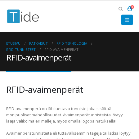
0
ETUSIVU
RATKAISUT
RFID-TEKNOLOGIA
RFID-TUNNISTEET
RFID-AVAIMENPERÄT
RFID-avaimenperät
RFID-avaimenperät
RFID-avaimenperä on lähiluettava tunniste joka sisältää
monipuoliset mahdollisuudet. Avaimenperätunnisteista löytyy
laaja valikoima eri malleja, myös omalla logopainatuksella!
Avaimenperätunnisteita eli tuttavallisemmin tägejä tai lätkiä löytyy