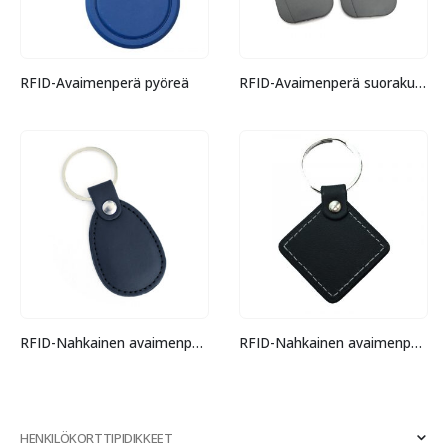
RFID-Avaimenperä pyöreä
RFID-Avaimenperä suorakulmio
RFID-Nahkainen avaimenperä pisara
RFID-Nahkainen avaimenperä salmiakki
HENKILÖKORTTIPIDIKKEET