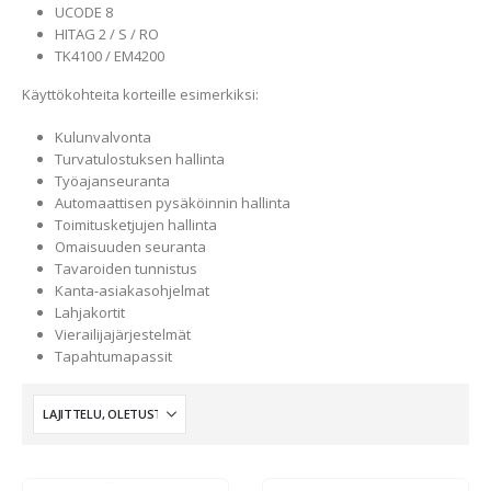
UCODE 8
HITAG 2 / S / RO
TK4100 / EM4200
Käyttökohteita korteille esimerkiksi:
Kulunvalvonta
Turvatulostuksen hallinta
Työajanseuranta
Automaattisen pysäköinnin hallinta
Toimitusketjujen hallinta
Omaisuuden seuranta
Tavaroiden tunnistus
Kanta-asiakasohjelmat
Lahjakortit
Vierailijajärjestelmät
Tapahtumapassit