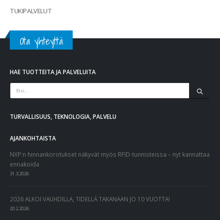
TUKIPALVELUT
Ota yhteyttä
HAE TUOTTEITA JA PALVELUITA
TURVALLISUUS, TEKNOLOGIA, PALVELU
AJANKOHTAISTA
NXP:n hinnankorotukset näkyvät myös RFID-tunnisteissa – nyt kannattaa
ennakoida
31.3.2026
2026 ALKOI VAUHDILLA, TIDELLÄ TAKANAAN JO 10 VUOTTA!
20.2.2026