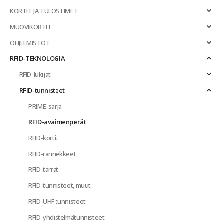
KORTIT JA TULOSTIMET
MUOVIKORTIT
OHJELMISTOT
RFID-TEKNOLOGIA
RFID-lukijat
RFID-tunnisteet
PRIME-sarja
RFID-avaimenperät
RFID-kortit
RFID-rannekkeet
RFID-tarrat
RFID-tunnisteet, muut
RFID-UHF tunnisteet
RFID-yhdistelmätunnisteet