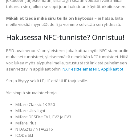
jokaiseen järjestelmään, sillä tägin sisään voidaan valita mikä
tahansa siru, jolloin se sopii juuri haluttuun käyttötarkoitukseen.
Mikäli et tiedä mikä siru teillä on käytössä
– ei hätää, laita
meille viestiä myynti@tide.fi ja voimme selvittää sen yhdessä.
Hakusessa NFC-tunniste? Onnistuu!
RFID-avaimenperä on yleistermi joka kattaa myös NFC-standardin
mukaiset tunnisteet, yleisemmältä nimeltään NFC-tunnisteet. Niitä
voit lukea myös älypuhelimella, tutustu tästä linkistä puhelimeen
asennettaviin applikaatioihin:
NXP esittelemät NFC Applikaatiot
Siruja löytyy sekä LF, HF että UHF-taajuksille.
Yleisimpiä siruvaihtoehtoja:
Mifare Classic 1K S50
Mifare Ultralight
Mifare DESFire EV1, EV2 ja EV3
Mifare Plus
NTAG213 / NTAG216
ICODE SLI