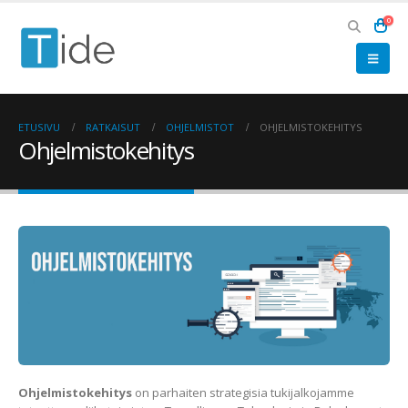
0
ETUSIVU
RATKAISUT
OHJELMISTOT
OHJELMISTOKEHITYS
Ohjelmistokehitys
Ohjelmistokehitys
on parhaiten strategisia tukijalkojamme