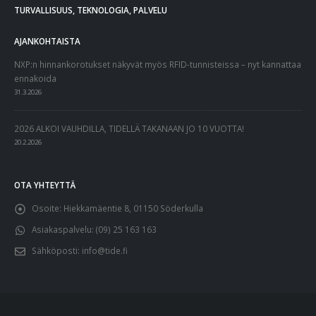
TURVALLISUUS, TEKNOLOGIA, PALVELU
AJANKOHTAISTA
NXP:n hinnankorotukset näkyvät myös RFID-tunnisteissa – nyt kannattaa
ennakoida
31.3.2026
2026 ALKOI VAUHDILLA, TIDELLÄ TAKANAAN JO 10 VUOTTA!
20.2.2026
OTA YHTEYTTÄ
Osoite:
Hiekkamäentie 8, 01150 Söderkulla
Asiakaspalvelu:
(09) 25 163 163
Sähköposti:
info@tide.fi