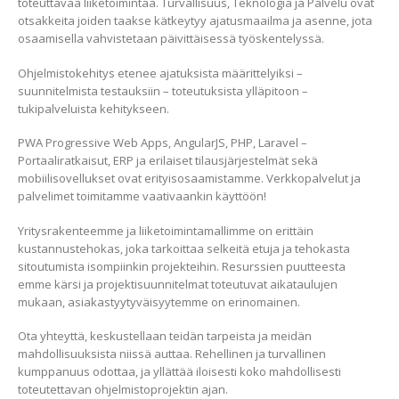
toteuttavaa liiketoimintaa. Turvallisuus, Teknologia ja Palvelu ovat
otsakkeita joiden taakse kätkeytyy ajatusmaailma ja asenne, jota
osaamisella vahvistetaan päivittäisessä työskentelyssä.
Ohjelmistokehitys etenee ajatuksista määrittelyiksi –
suunnitelmista testauksiin – toteutuksista ylläpitoon –
tukipalveluista kehitykseen.
PWA Progressive Web Apps, AngularJS, PHP, Laravel –
Portaaliratkaisut, ERP ja erilaiset tilausjärjestelmät sekä
mobiilisovellukset ovat erityisosaamistamme. Verkkopalvelut ja
palvelimet toimitamme vaativaankin käyttöön!
Yritysrakenteemme ja liiketoimintamallimme on erittäin
kustannustehokas, joka tarkoittaa selkeitä etuja ja tehokasta
sitoutumista isompiinkin projekteihin. Resurssien puutteesta
emme kärsi ja projektisuunnitelmat toteutuvat aikataulujen
mukaan, asiakastyytyväisyytemme on erinomainen.
Ota yhteyttä, keskustellaan teidän tarpeista ja meidän
mahdollisuuksista niissä auttaa. Rehellinen ja turvallinen
kumppanuus odottaa, ja yllättää iloisesti koko mahdollisesti
toteutettavan ohjelmistoprojektin ajan.