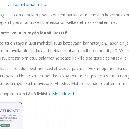
inkistä:
Tapahtumahallinta
ogiatalo on oiva kumppani korttien hankintaan, vuosien kokemus kort
ogian hyödyntämiseen korteissa on selkeä etu asiakkaillemme.
ortti voi olla myös Mobiilikortti!
ikortti on täysin uusi mahdollisuus kattavaan kannattajien, jäsenie
ation avulla olet jatkuvasti heidän mukana, joilla on merkitystä. Yks
usvuorosta onnistuu salamannopeasti kaikille sitä tietoa tarvitseville.
sittäiset edut ovat heti käytettävissä ja yhteistyökumppaneidesi itse
ltapäivän klo. 19-20 välinen kertakäyttöinen etu joka on saman tien jä
aatiosta myös kuitattavissa käytetyksi. Mahdollisuudet ovat enemmänk
 applikaation tästä linkistä:
Mobiilikortti