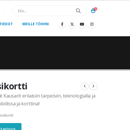
0
TIEDOT
MEILLE TÖIHIN
ikortti
t Kausarit erilaisiin tarpeisiin, teknologialla ja
biilissa ja korttina!
vikortit
tarjous