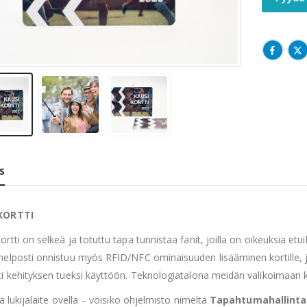
S
KORTTI
rtti on selkeä ja totuttu tapa tunnistaa fanit, joilla on oikeuksia etui
helposti onnistuu myös RFID/NFC ominaisuuden lisääminen kortille, 
i kehityksen tueksi käyttöön. Teknologiatalona meidän valikoimaan ku
ja lukijalaite ovella – voisiko ohjelmisto nimeltä
Tapahtumahallinta