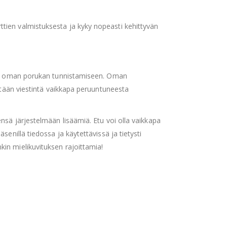
tien valmistuksesta ja kyky nopeasti kehittyvän
n ja oman porukan tunnistamiseen. Oman
istään viestintä vaikkapa peruuntuneesta
nsä järjestelmään lisäämiä. Etu voi olla vaikkapa
senillä tiedossa ja käytettävissä ja tietysti
in mielikuvituksen rajoittamia!