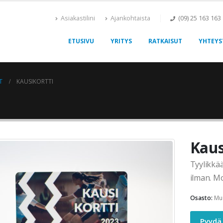
Asiakastilini
Ajankohtaista
(09) 25 163 163
ETUSIVU
YRITYS
RATKAISUT
YHTEYS
T
KAUSIKORTTI
Kaus
Tyylikkää
ilman. Mo
Osasto:
Muo
Pyydä 