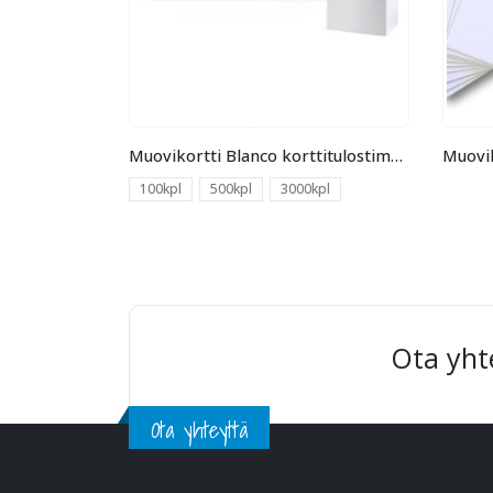
Muovikortti Blanco korttitulostimeen
100kpl
500kpl
3000kpl
Ota yht
Ota yhteyttä