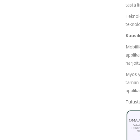
tästä l
Teknol
teknol
Kausik
Mobiil
applika
harjoit
Myös yk
tämän i
applik
Tutustu