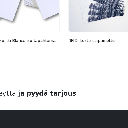
Muovikortti Blanco iso tapahtumakortti
RFID-kortti esipainettu
Matica
eyttä
ja pyydä tarjous