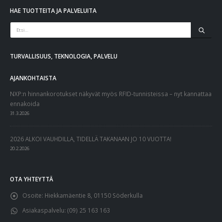
HAE TUOTTEITA JA PALVELUITA
TURVALLISUUS, TEKNOLOGIA, PALVELU
AJANKOHTAISTA
NXP:n hinnankorotukset näkyvät myös RFID-tunnisteissa – nyt kannattaa
ennakoida
31.3.2026
2026 ALKOI VAUHDILLA, TIDELLÄ TAKANAAN JO 10 VUOTTA!
20.2.2026
OTA YHTEYTTÄ
Osoite:
Hiekkamäentie 8, 01150 Söderkulla
Asiakaspalvelu:
(09) 25 163 163