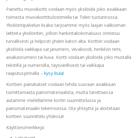
Painettu muovikortti voidaan myös yksilöidä joko asiakkaan
toimesta muovikorttitulostimella tai Tiden tuotannossa.
Yksilöintipalvelun lisäksi tarjoamme myös laajan valikoiman
laitteita yksilöintiin, jolloin hankintakokonaisuus onnistuu
turvallisesti ja helposti yhden katon alta. Korttiin voidaan
yksilöidä vaikkapa sarjanumero, viivakoodi, henkilön nimi,
asiakasnumero tai kuva. Kortti voidaan yksilöidä joko mustalla
tekstillä ja numeroilla, täysvärillisesti tai vaikkapa
raaputuspinnalla –
kysy lisää
!
Korttien painatukset voidaan tehdä suoraan asiakkaan
toimittamasta painomateriaalista, mutta tarvittaessa
autamme mielellämme kortin suunnittelussa ja
painomateriaalin tekemisessä. Ota yhteyttä ja aloitetaan
korttien suunnittelu yhdessä!
Käyttöesimerkkejä:
Lahjakortit