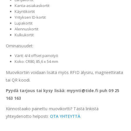
Kanta-asiakaskortit
Käyntikortit
Yrityksen ID-kortit
Lupakortit
Alennuskortit
Kulkukortit
Ominaisuudet:
Värit: 4/4 offset painotyö
Koko: CR80, 85,6 x 54 mm
Muovikortiin voidaan lisätä myös RFID älysiru, magneettiraita
tai QR koodi.
Pyydä tarjous tai kysy lisää: myynti@tide.fi puh 09 25
163 163
Kiinnostaako painettu muovikortti? Tästä linkistä
yhteydenotto helposti:
OTA YHTEYTTÄ