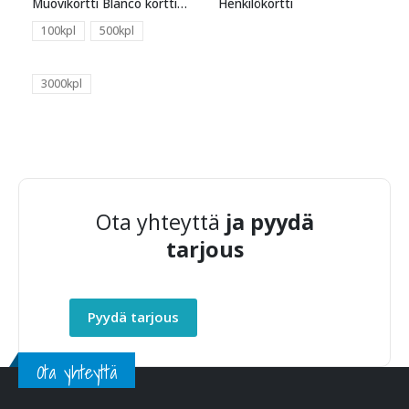
Muovikortti Blanco korttitulostimeen
Henkilökortti
100kpl
500kpl
3000kpl
Ota yhteyttä
ja pyydä
tarjous
Pyydä tarjous
Ota yhteyttä