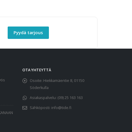
Pyydä tarjous
OTA YHTEYTTÄ
yös
Osoite:
Hiekkamäentie 8, 01150
Söderkulla
Asiakaspalvelu:
(09) 25 163 163
Sähköposti:
info@tide.fi
AKANAAN