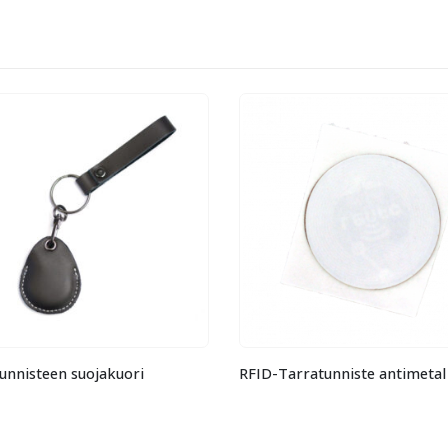
RFID-Tarratunniste antimetal pyöreä 25 mm
RFID-nippusidetunni