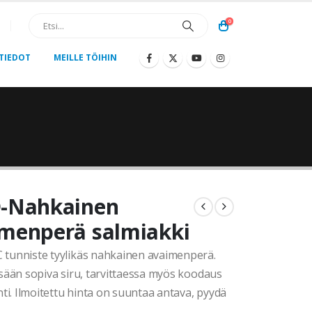
0
TIEDOT
MEILLE TÖIHIN
D-Nahkainen
menperä salmiakki
 tunniste tyylikäs nahkainen avaimenperä.
isään sopiva siru, tarvittaessa myös koodaus
inti. Ilmoitettu hinta on suuntaa antava, pyydä