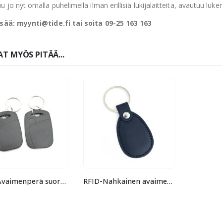
u jo nyt omalla puhelimella ilman erillisiä lukijalaitteita, avautuu l
isää: myynti@tide.fi tai soita 09-25 163 163
T MYÖS PITÄÄ...
RFID-Avaimenperä suorakulmio
RFID-Nahkainen avaimenperä pisara