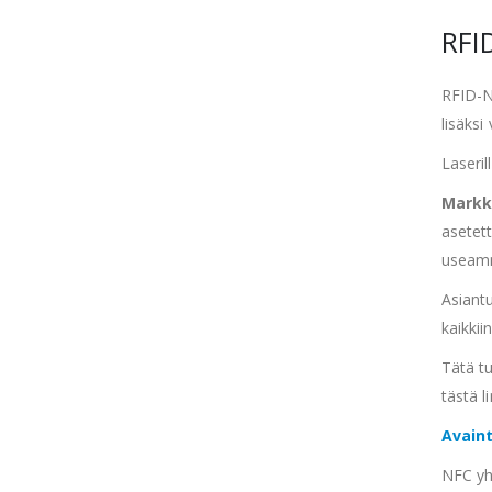
RFI
RFID-N
lisäksi
Laseril
Markki
asetett
useamm
Asiantu
kaikkii
Tätä t
tästä li
Avain
NFC yh