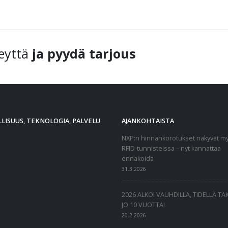
eyttä
ja pyydä tarjous
LISUUS, TEKNOLOGIA, PALVELU
AJANKOHTAISTA
NXP:n hinnankorotukset näkyvät m
RFID-tunnisteissa – nyt kannattaa
ennakoida
31.3.2026
2026 ALKOI VAUHDILLA, TIDELLÄ T
JO 10 VUOTTA!
20.2.2026