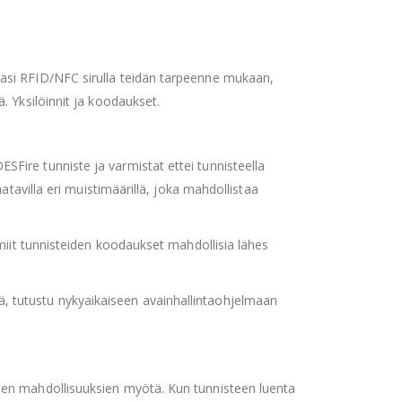
asi RFID/NFC sirulla teidän tarpeenne mukaan,
. Yksilöinnit ja koodaukset.
SFire tunniste ja varmistat ettei tunnisteella
atavilla eri muistimäärillä, joka mahdollistaa
lmiit tunnisteiden koodaukset mahdollisia lähes
 tutustu nykyaikaiseen avainhallintaohjelmaan
ten mahdollisuuksien myötä. Kun tunnisteen luenta