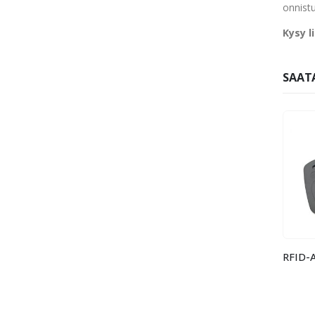
onnistu
Kysy l
SAATA