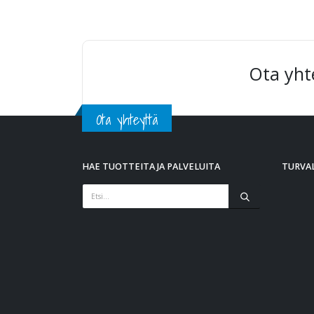
Ota yht
Ota yhteyttä
HAE TUOTTEITA JA PALVELUITA
TURVAL