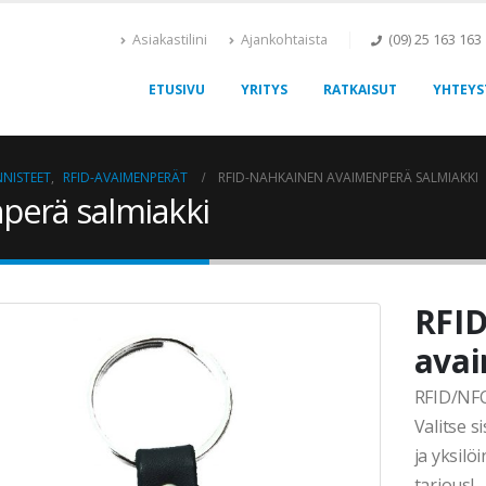
Asiakastilini
Ajankohtaista
(09) 25 163 163
ETUSIVU
YRITYS
RATKAISUT
YHTEYS
NNISTEET
,
RFID-AVAIMENPERÄT
RFID-NAHKAINEN AVAIMENPERÄ SALMIAKKI
perä salmiakki
RFI
avai
RFID/NFC
Valitse s
ja yksilö
tarjous!