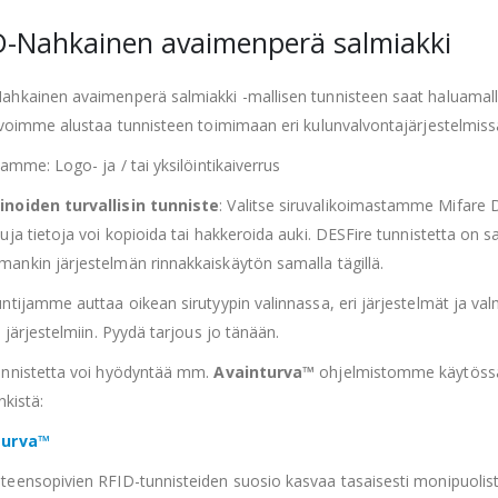
D-Nahkainen avaimenperä salmiakki
ahkainen avaimenperä salmiakki -mallisen tunnisteen saat haluamall
 voimme alustaa tunnisteen toimimaan eri kulunvalvontajärjestelmissä
lamme: Logo- ja / tai yksilöintikaiverrus
noiden turvallisin tunniste
: Valitse siruvalikoimastamme Mifare DE
uja tietoja voi kopioida tai hakkeroida auki. DESFire tunnistetta on sa
ankin järjestelmän rinnakkaiskäytön samalla tägillä.
ntijamme auttaa oikean sirutyypin valinnassa, eri järjestelmät ja va
n järjestelmiin. Pyydä tarjous jo tänään.
unnistetta voi hyödyntää mm.
Avainturva™
ohjelmistomme käytössä,
nkistä:
turva™
teensopivien RFID-tunnisteiden suosio kasvaa tasaisesti monipuolis