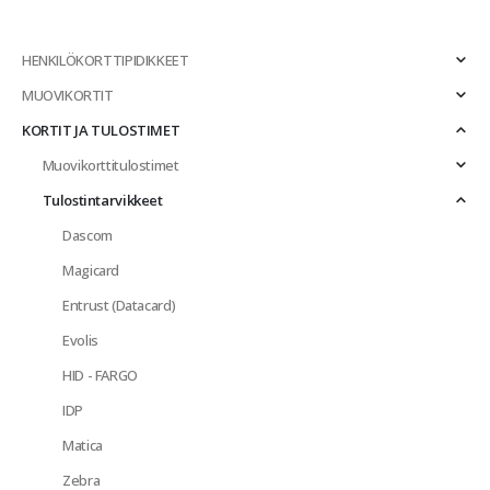
HENKILÖKORTTIPIDIKKEET
MUOVIKORTIT
KORTIT JA TULOSTIMET
Muovikorttitulostimet
Tulostintarvikkeet
Dascom
Magicard
Entrust (Datacard)
Evolis
HID - FARGO
IDP
Matica
Zebra