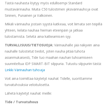
Tästä nauhasta löytyy myös edullisempi Standard
mustavärinauha. Muita C50 tulostimen yksivärinauhoja ovat
Sininen, Punainen ja Valkoinen.
Mikäli värinauha jostain syystä katkeaa, voit liimata sen teipillä
yhteen, kelata nauhaa hieman eteenpäin ja jatkaa
tulostamista. Selvitä aina katkeamisen syy.
TURVALLISUUS/TIETOSUOJA:
Värinauhalle jää näkyviin aina
nauhalle tulostetut tiedot, joten nauha pitää tuhota
asianmukaisesti, Tide tuo maahan nauhan tuhoamiseen
suunniteltua IDP SMART-BIT silppuria. Tutustu silppuriin tästä:
Linkki Värinauhan tuhoaja
Voit aina toimittaa käytetyt nauhat Tidelle, suorittamme
turvatuhouksia veloituksetta.
Lähetä käytetyt nauhat meille:
Tide / Turvatuhous