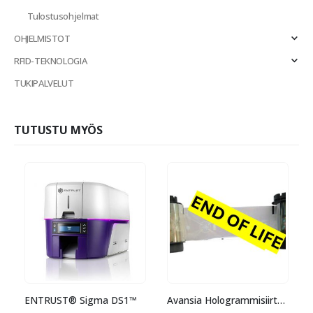
Tulostusohjelmat
OHJELMISTOT
RFID-TEKNOLOGIA
TUKIPALVELUT
TUTUSTU MYÖS
ENTRUST® Sigma DS1™
Avansia Hologrammisiirtokalvo END OF LIFE