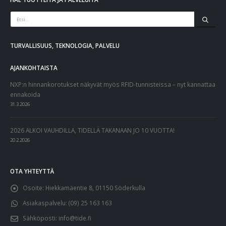
TURVALLISUUS, TEKNOLOGIA, PALVELU
AJANKOHTAISTA
NXP:n hinnankorotukset näkyvät myös RFID-tunnisteissa – nyt kannattaa
ennakoida
31.3.2026
2026 ALKOI VAUHDILLA, TIDELLÄ TAKANAAN JO 10 VUOTTA!
20.2.2026
OTA YHTEYTTÄ
Osoite:
Hiekkamäentie 8, 01150 Söderkulla
Asiakaspalvelu:
(09) 25 163 163
Sähköposti:
info@tide.fi