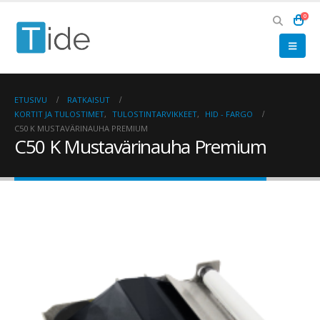
0
ETUSIVU
RATKAISUT
KORTIT JA TULOSTIMET
,
TULOSTINTARVIKKEET
,
HID - FARGO
C50 K MUSTAVÄRINAUHA PREMIUM
C50 K Mustavärinauha Premium