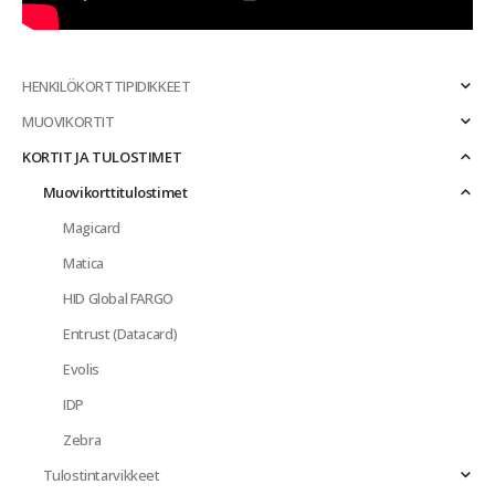
HENKILÖKORTTIPIDIKKEET
MUOVIKORTIT
KORTIT JA TULOSTIMET
Muovikorttitulostimet
Magicard
Matica
HID Global FARGO
Entrust (Datacard)
Evolis
IDP
Zebra
Tulostintarvikkeet