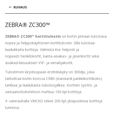
KUVAUS
ZEBRA® ZC300™
ZEBRA® ZC300™ korttitulostin
on kortin pintaan tulostava
nopea ja helppokäyttöinen korttitulostin. Sillä tulostaa
laadukkaita kortteja. Valmista itse helposti ja
nopeasti henkilökortit, kanta-asiakas- ja jäsenkortit sekä
asiakastilaisuuksien VIP- ja vierailijakortit.
Tulostimen kirjoituspään erottelukyky on 300dpi, joka
tarkoittaa kortin koossa CR80 (standardi pankkikorttikoko)
tarkkaa ja laadukasta tulostusjälkeä. Korttien syöttö- ja
vastaanottokoteloon mahtuu 100 kpl kortteja.
4 -värinauhalla YMCKO tekee 200 kpl yksipuoleisia kortteja
tunnissa.