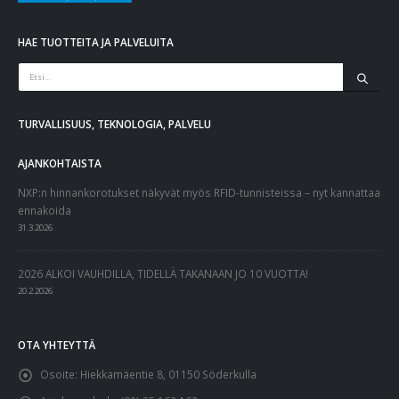
HAE TUOTTEITA JA PALVELUITA
TURVALLISUUS, TEKNOLOGIA, PALVELU
AJANKOHTAISTA
NXP:n hinnankorotukset näkyvät myös RFID-tunnisteissa – nyt kannattaa
ennakoida
31.3.2026
2026 ALKOI VAUHDILLA, TIDELLÄ TAKANAAN JO 10 VUOTTA!
20.2.2026
OTA YHTEYTTÄ
Osoite:
Hiekkamäentie 8, 01150 Söderkulla