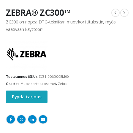
ZEBRA® ZC300™
ZC300 on nopea DTC-tekniikan muovikorttitulostin, myös
vaativaan käyttöön!
Tuotetunnus (SKU):
ZC31-000C000EM00
Osastot:
Muovikorttitulostimet
,
Zebra
Pyydä tarjous