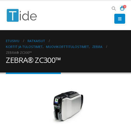
0
ETUSIVU
RATKAISUT
KORTIT JA TULOSTIMET
,
MUOVIKORTTITULOSTIMET
,
ZEBRA
ZEBRA® ZC300™
ZEBRA® ZC300™