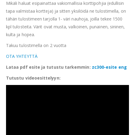
Mikäli haluat esipainattaa vakiomallisia korttipohjia (edullisin
tapa valmistaa kortteja) ja sitten yksilöidä ne tulostimella, on
tähän tulostimeen tarjolla 1- väri nauhoja, joilla tekee 1500
kpl tulosteita. Värit ovat musta, valkoinen, punainen, sininen,
kulta ja hopea.
Takuu tulostimella on 2 vuotta
OTA YHTEYTTÄ
Lataa pdf esite ja tutustu tarkemmin:
zc300-esite eng
Tutustu videoesittelyyn: