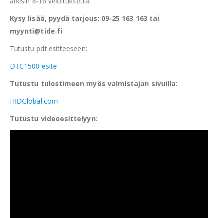
arkisin 8-16 veloituksetta.
Kysy lisää, pyydä tarjous: 09-25 163 163 tai
myynti@tide.fi
Tutustu pdf esitteeseen:
DTC1500 esite
Tutustu tulostimeen myös valmistajan sivuilla:
HIDGlobal.com
Tutustu videoesittelyyn: