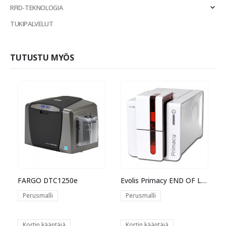
RFID-TEKNOLOGIA
TUKIPALVELUT
TUTUSTU MYÖS
FARGO DTC1250e
Evolis Primacy END OF LIFE
Perusmalli
Perusmalli
Kortin kääntäjä
Kortin kääntäjä