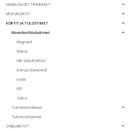
HENKILÖKORTTIPIDIKKEET
MUOVIKORTIT
KORTIT JA TULOSTIMET
Muovikorttitulostimet
Magicard
Matica
HID Global FARGO
Entrust (Datacard)
Evolis
IDP
Zebra
Tulostintarvikkeet
Tulostusohjelmat
OHJELMISTOT