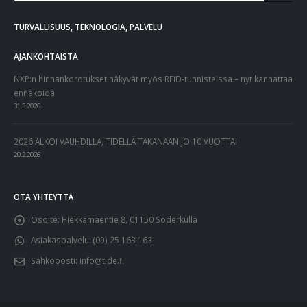
TURVALLISUUS, TEKNOLOGIA, PALVELU
AJANKOHTAISTA
NXP:n hinnankorotukset näkyvät myös RFID-tunnisteissa – nyt kannattaa
ennakoida
31.3.2026
2026 ALKOI VAUHDILLA, TIDELLÄ TAKANAAN JO 10 VUOTTA!
20.2.2026
OTA YHTEYTTÄ
Osoite:
Hiekkamäentie 8, 01150 Söderkulla
Asiakaspalvelu:
(09) 25 163 163
Sähköposti:
info@tide.fi