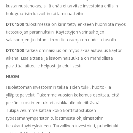
kustannustehokas, sillä enää ei tarvitse investoida erillisiin
holograafisiin kalvoihin tai laminaatteihin.
DTC1500
tulostimessa on kiinnitetty erikseen huomiota myös
tietosuojan parannuksiin. Käytettyjen värinauhojen,
salasanojen ja datan siirron tietosuoja on uudella tasolla.
DTC1500
tärkeä ominaisuus on myös skaalautuvuus käytön
aikana. Lisälaitteita ja lisäominaisuuksia on mahdollista
päivittää laitteelle helposti ja edullisesti.
HUOM
Huolettoman investoinnin takaa Tiden tuki-, huolto- ja
ylläpitopalvelut. Tukemme vuosien kokemus osoittaa, että
pelkän tulostimen tuki ei asiakkaalle ole riittävää.
Tukipalvelumme kattaa koko korttitulostuksen
työasemanympäristön tulostimesta ohjelmistoihin
tietokantayhteyksineen. Turvallinen investointi, puhelintuki