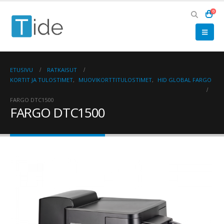
0
ETUSIVU
RATKAISUT
KORTIT JA TULOSTIMET
,
MUOVIKORTTITULOSTIMET
,
HID GLOBAL FARGO
FARGO DTC1500
FARGO DTC1500