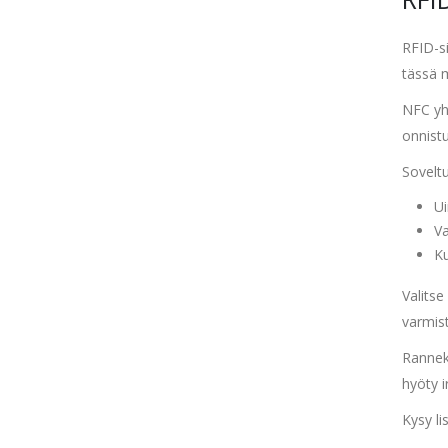
RFID-si
tässä m
NFC yh
onnistu
Sovelt
Ui
Va
Ku
Valitse
varmis
Rannek
hyöty i
Kysy li