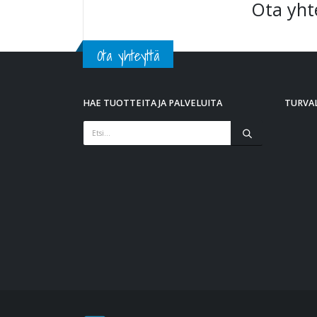
Ota yht
Ota yhteyttä
HAE TUOTTEITA JA PALVELUITA
TURVAL