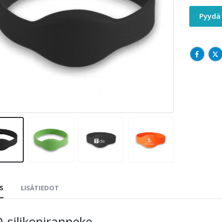
Pyydä 
S
LISÄTIEDOT
D-silikoniranneke