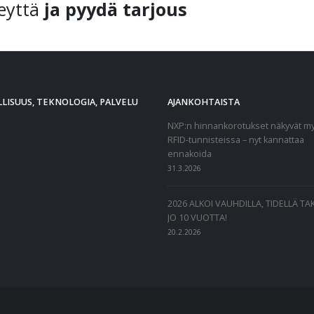
eyttä
ja pyydä tarjous
LISUUS, TEKNOLOGIA, PALVELU
AJANKOHTAISTA
NXP:n hinnankorotukset näkyvät m
RFID-tunnisteissa – nyt kannattaa
ennakoida
31.3.2026
2026 ALKOI VAUHDILLA, TIDELLÄ T
JO 10 VUOTTA!
20.2.2026