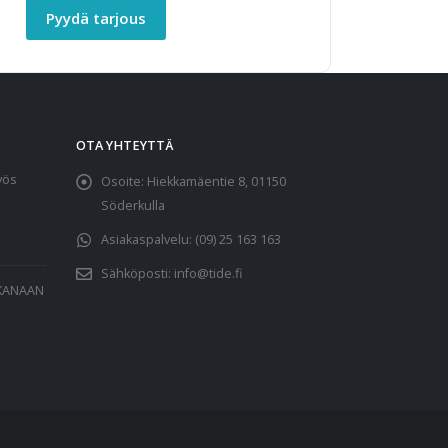
Pyydä tarjous
OTA YHTEYTTÄ
yös
Osoite:
Hiekkamäentie 8, 01150
Söderkulla
Asiakaspalvelu:
(09) 25 163 163
Sähköposti:
info@tide.fi
AKANAAN