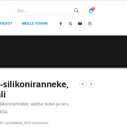
0
TIEDOT
MEILLE TÖIHIN
-silikoniranneke,
li
ilikoniranneke, valitse koko ja siru
sta.
ID-rannekkeet
,
RFID-tunnisteet