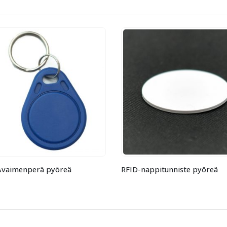
appitunniste pyöreä
RFID-Avaimenperä Prime CLA