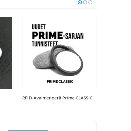
SSIC
RFID/NFC tagi -Confidex Ironside Micro NTAG213