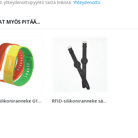
ti yhteydenottopyyntö tästä linkistä:
Yhteydenotto
T MYÖS PITÄÄ...
RFID-silikoniranneke G15 säädettävä
RFID-silikoniranneke säädettävä