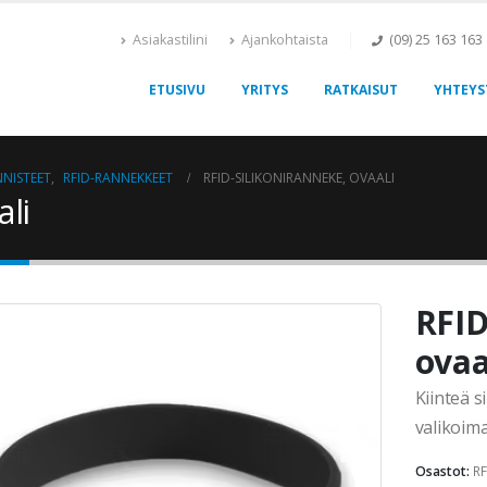
Asiakastilini
Ajankohtaista
(09) 25 163 163
ETUSIVU
YRITYS
RATKAISUT
YHTEYS
NNISTEET
,
RFID-RANNEKKEET
RFID-SILIKONIRANNEKE, OVAALI
ali
RFID
ovaa
Kiinteä s
valikoima
Osastot:
RF