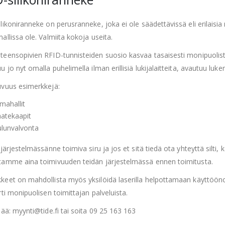
likoniranneke on perusranneke, joka ei ole säädettävissä eli erilaisia 
allissa ole. Valmiita kokoja useita.
teensopivien RFID-tunnisteiden suosio kasvaa tasaisesti monipuolis
u jo nyt omalla puhelimella ilman erillisiä lukijalaitteita, avautuu l
uvuus esimerkkejä:
mahallit
atekaapit
lunvalvonta
 järjestelmässänne toimiva siru ja jos et sitä tiedä ota yhteyttä silti,
tamme aina toimivuuden teidän järjestelmässä ennen toimitusta.
keet on mahdollista myös yksilöidä laserilla helpottamaan käyttöönot
rti monipuolisen toimittajan palveluista.
sää: myynti@tide.fi tai soita 09 25 163 163