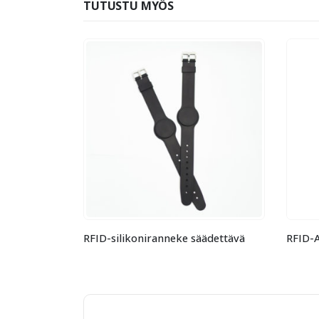
TUTUSTU MYÖS
äädettävä
RFID-Avaimenperä pyöreä
RFID-n