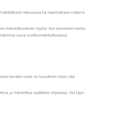
mahdollisesti rikkoutuvia tai naarmuttavia solkia ei
ten mahdollisuuksien myötä. Kun tunnisteen luenta
ukemattomia uusia sovellusmahdollisuuksia.
 koska tämäkin tuote on turvallinen ostos sillä
toa ja mahdollisia uudelleen ohjauksia. Ota täysi