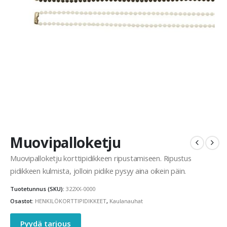
Muovipalloketju
Muovipalloketju korttipidikkeen ripustamiseen. Ripustus
pidikkeen kulmista, jolloin pidike pysyy aina oikein päin.
Tuotetunnus (SKU):
322XX-0000
Osastot:
HENKILÖKORTTIPIDIKKEET
,
Kaulanauhat
Pyydä tarjous