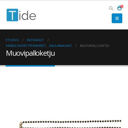
0
ETUSIVU
RATKAISUT
HENKILÖKORTTIPIDIKKEET
,
KAULANAUHAT
MUOVIPALLOKETJU
Muovipalloketju