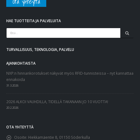
Ota yhteyttä
HAE TUOTTEITA JA PALVELUITA
TURVALLISUUS, TEKNOLOGIA, PALVELU
AJANKOHTAISTA
NXP:n hinnankorotukset näkyvät myös RFID-tunnisteissa – nyt kannattaa
ennakoida
31.3.2026
2026 ALKOI VAUHDILLA, TIDELLÄ TAKANAAN JO 10 VUOTTA!
20.2.2026
OTA YHTEYTTÄ
Osoite:
Hiekkamäentie 8, 01150 Söderkulla