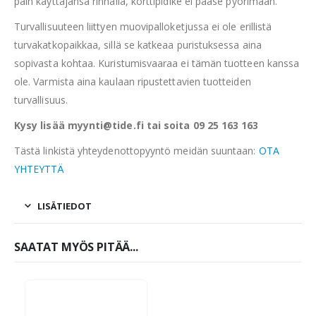
päin käyttäjänsä rinnalla, korttipidike ei pääse pyörimään.
Turvallisuuteen liittyen muovipalloketjussa ei ole erillistä
turvakatkopaikkaa, sillä se katkeaa puristuksessa aina
sopivasta kohtaa. Kuristumisvaaraa ei tämän tuotteen kanssa
ole. Varmista aina kaulaan ripustettavien tuotteiden
turvallisuus.
Kysy lisää myynti@tide.fi tai soita 09 25 163 163
Tästä linkistä yhteydenottopyyntö meidän suuntaan:
OTA
YHTEYTTÄ
LISÄTIEDOT
SAATAT MYÖS PITÄÄ...