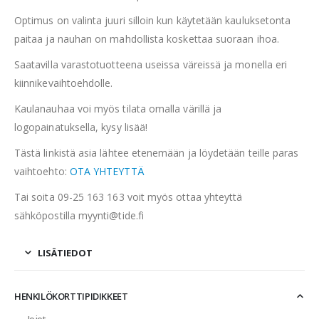
Optimus on valinta juuri silloin kun käytetään kauluksetonta
paitaa ja nauhan on mahdollista koskettaa suoraan ihoa.
Saatavilla varastotuotteena useissa väreissä ja monella eri
kiinnikevaihtoehdolle.
Kaulanauhaa voi myös tilata omalla värillä ja
logopainatuksella, kysy lisää!
Tästä linkistä asia lähtee etenemään ja löydetään teille paras
vaihtoehto:
OTA YHTEYTTÄ
Tai soita 09-25 163 163 voit myös ottaa yhteyttä
sähköpostilla myynti@tide.fi
LISÄTIEDOT
HENKILÖKORTTIPIDIKKEET
Jojot