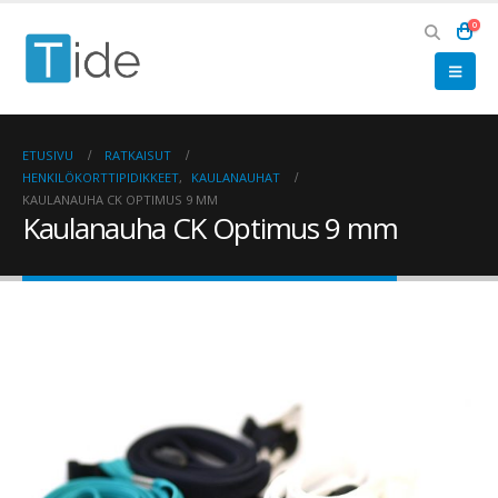
0
ETUSIVU
RATKAISUT
HENKILÖKORTTIPIDIKKEET
,
KAULANAUHAT
KAULANAUHA CK OPTIMUS 9 MM
Kaulanauha CK Optimus 9 mm