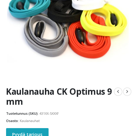
Kaulanauha CK Optimus 9
mm
Tuotetunnus (SKU):
431XX-5XXXF
Osasto:
Kaulanauhat
Pyydä tarjous