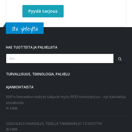
Pyydä tarjous
Ota yhteyttä
HAE TUOTTEITA JA PALVELUITA
TURVALLISUUS, TEKNOLOGIA, PALVELU
AJANKOHTAISTA
NXP:n hinnankorotukset näkyvät myös RFID-tunnisteissa – nyt kannattaa
ennakoida
31.3.2026
2026 ALKOI VAUHDILLA, TIDELLÄ TAKANAAN JO 10 VUOTTA!
20.2.2026