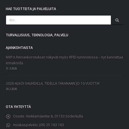
HAE TUOTTEITA JA PALVELUITA
TURVALLISUUS, TEKNOLOGIA, PALVELU
AJANKOHTAISTA
NXP:n hinnankorotukset näkyvät myös RFID-tunnisteissa – nyt kannattaa
ennakoida
31.3.2026
2026 ALKOI VAUHDILLA, TIDELLÄ TAKANAAN JO 10 VUOTTA!
20.2.2026
OTA YHTEYTTÄ
Osoite:
Hiekkamäentie 8, 01150 Söderkulla
Asiakaspalvelu:
(09) 25 163 163