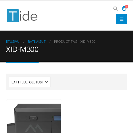
0
ETUSIVU
RATKAISUT
PRODUCT TAG -
XID-M300
XID-M300