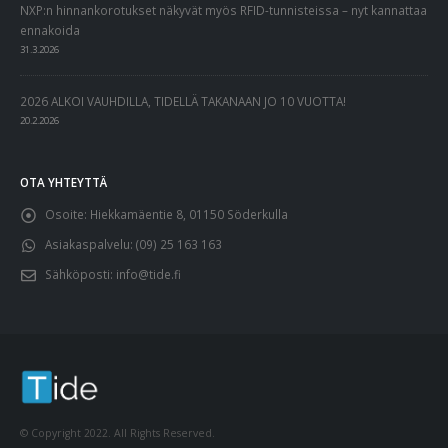
NXP:n hinnankorotukset näkyvät myös RFID-tunnisteissa – nyt kannattaa
ennakoida
31.3.2026
2026 ALKOI VAUHDILLA, TIDELLÄ TAKANAAN JO 10 VUOTTA!
20.2.2026
OTA YHTEYTTÄ
Osoite:
Hiekkamäentie 8, 01150 Söderkulla
Asiakaspalvelu:
(09) 25 163 163
Sähköposti:
info@tide.fi
© Copyright 2022. All Rights Reserved.