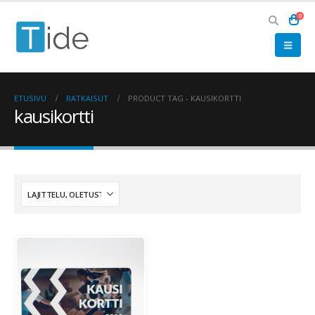
0
ETUSIVU
RATKAISUT
PRODUCT TAG -
KAUSIKORTTI
kausikortti