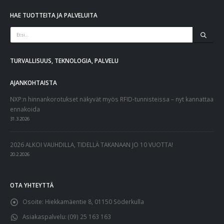
HAE TUOTTEITA JA PALVELUITA
TURVALLISUUS, TEKNOLOGIA, PALVELU
AJANKOHTAISTA
NXP:n hinnankorotukset näkyvät myös RFID-tunnisteissa – nyt kannattaa
ennakoida
31.3.2026
2026 ALKOI VAUHDILLA, TIDELLÄ TAKANAAN JO 10 VUOTTA!
20.2.2026
OTA YHTEYTTÄ
Osoite:
Hiekkamäentie 8, 01150 Söderkulla
Asiakaspalvelu:
(09) 25 163 163