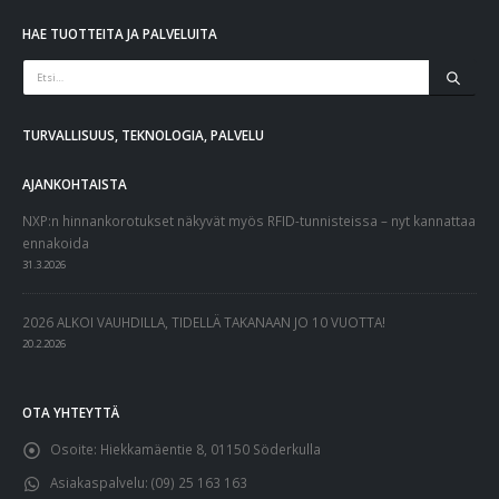
HAE TUOTTEITA JA PALVELUITA
TURVALLISUUS, TEKNOLOGIA, PALVELU
AJANKOHTAISTA
NXP:n hinnankorotukset näkyvät myös RFID-tunnisteissa – nyt kannattaa
ennakoida
31.3.2026
2026 ALKOI VAUHDILLA, TIDELLÄ TAKANAAN JO 10 VUOTTA!
20.2.2026
OTA YHTEYTTÄ
Osoite:
Hiekkamäentie 8, 01150 Söderkulla
Asiakaspalvelu:
(09) 25 163 163