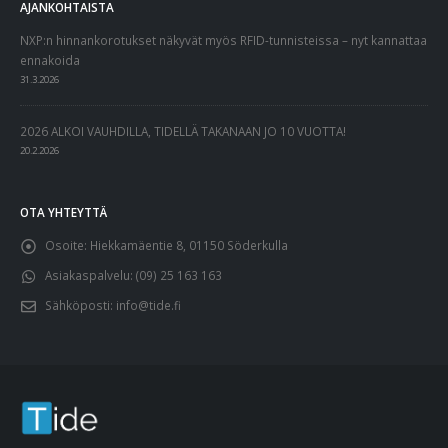
AJANKOHTAISTA
NXP:n hinnankorotukset näkyvät myös RFID-tunnisteissa – nyt kannattaa
ennakoida
31.3.2026
2026 ALKOI VAUHDILLA, TIDELLÄ TAKANAAN JO 10 VUOTTA!
20.2.2026
OTA YHTEYTTÄ
Osoite:
Hiekkamäentie 8, 01150 Söderkulla
Asiakaspalvelu:
(09) 25 163 163
Sähköposti:
info@tide.fi