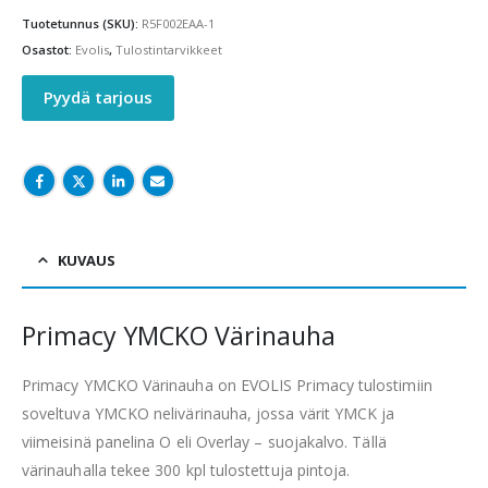
Tuotetunnus (SKU):
R5F002EAA-1
Osastot:
Evolis
,
Tulostintarvikkeet
Pyydä tarjous
KUVAUS
Primacy YMCKO Värinauha
Primacy YMCKO Värinauha on EVOLIS Primacy tulostimiin
soveltuva YMCKO nelivärinauha, jossa värit YMCK ja
viimeisinä panelina O eli Overlay – suojakalvo. Tällä
värinauhalla tekee 300 kpl tulostettuja pintoja.