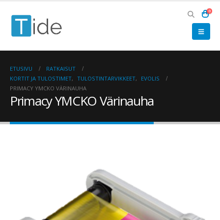
0
ETUSIVU
RATKAISUT
KORTIT JA TULOSTIMET
,
TULOSTINTARVIKKEET
,
EVOLIS
PRIMACY YMCKO VÄRINAUHA
Primacy YMCKO Värinauha