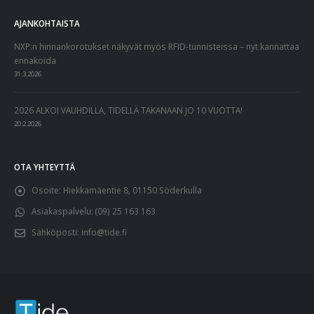
AJANKOHTAISTA
NXP:n hinnankorotukset näkyvät myös RFID-tunnisteissa – nyt kannattaa
ennakoida
31.3.2026
2026 ALKOI VAUHDILLA, TIDELLÄ TAKANAAN JO 10 VUOTTA!
20.2.2026
OTA YHTEYTTÄ
Osoite:
Hiekkamäentie 8, 01150 Söderkulla
Asiakaspalvelu:
(09) 25 163 163
Sähköposti:
info@tide.fi