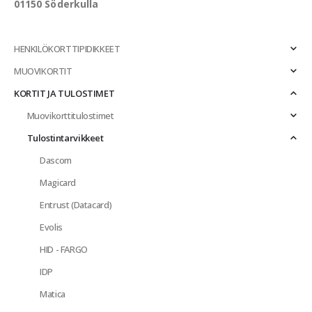
01150 Söderkulla
HENKILÖKORTTIPIDIKKEET
MUOVIKORTIT
KORTIT JA TULOSTIMET
Muovikorttitulostimet
Tulostintarvikkeet
Dascom
Magicard
Entrust (Datacard)
Evolis
HID - FARGO
IDP
Matica