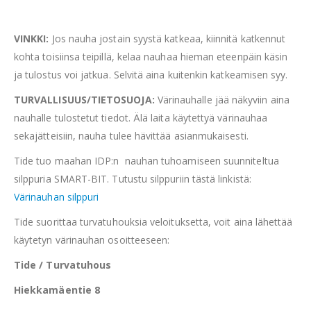
VINKKI:
Jos nauha jostain syystä katkeaa, kiinnitä katkennut
kohta toisiinsa teipillä, kelaa nauhaa hieman eteenpäin käsin
ja tulostus voi jatkua. Selvitä aina kuitenkin katkeamisen syy.
TURVALLISUUS/TIETOSUOJA:
Värinauhalle jää näkyviin aina
nauhalle tulostetut tiedot. Älä laita käytettyä värinauhaa
sekajätteisiin, nauha tulee hävittää asianmukaisesti.
Tide tuo maahan IDP:n nauhan tuhoamiseen suunniteltua
silppuria SMART-BIT. Tutustu silppuriin tästä linkistä:
Värinauhan silppuri
Tide suorittaa turvatuhouksia veloituksetta, voit aina lähettää
käytetyn värinauhan osoitteeseen:
Tide / Turvatuhous
Hiekkamäentie 8