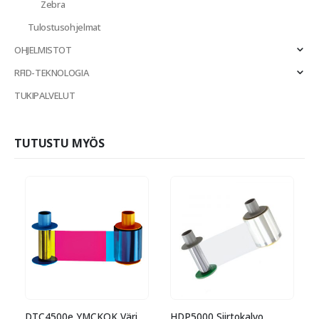
Zebra
Tulostusohjelmat
OHJELMISTOT
RFID-TEKNOLOGIA
TUKIPALVELUT
TUTUSTU MYÖS
DTC4500e YMCKOK Värinauha
HDP5000 Siirtokalvo