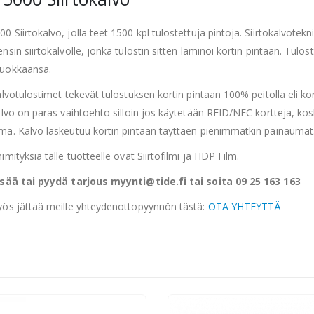
 Siirtokalvo, jolla teet 1500 kpl tulostettuja pintoja. Siirtokalvotek
nsin siirtokalvolle, jonka tulostin sitten laminoi kortin pintaan. Tulo
uokkaansa.
alvotulostimet tekevät tulostuksen kortin pintaan 100% peitolla eli kori
alvo on paras vaihtoehto silloin jos käytetään RFID/NFC kortteja, kosk
ma. Kalvo laskeutuu kortin pintaan täyttäen pienimmätkin painaumat
imityksiä tälle tuotteelle ovat Siirtofilmi ja HDP Film.
isää tai pyydä tarjous myynti@tide.fi tai soita 09 25 163 163
yös jättää meille yhteydenottopyynnön tästä:
OTA YHTEYTTÄ