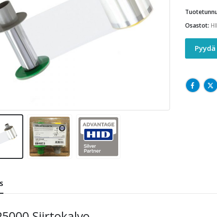
Tuotetunnu
Osastot:
HI
Pyydä 
S
5000 Siirtokalvo