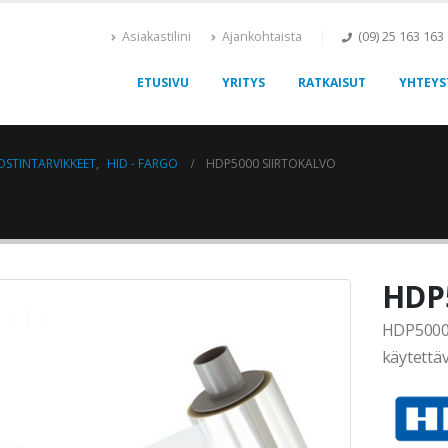
Asiakastilini
Ajankohtaista
(09) 25 163 163
ETUSIVU
YRITYS
RATKAISUT
YHTEYS
OSTINTARVIKKEET
,
HID - FARGO
HDP5000 SIIRTOKALVO
HDP5
HDP5000 
käytettäv