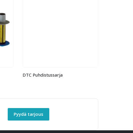
DTC Puhdistussarja
HDP8500 YM
Pyydä tarjous