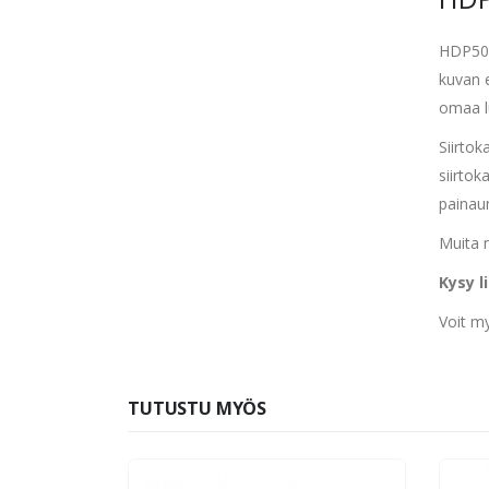
HDP5000
kuvan e
omaa l
Siirtok
siirtok
painau
Muita n
Kysy l
Voit m
TUTUSTU MYÖS