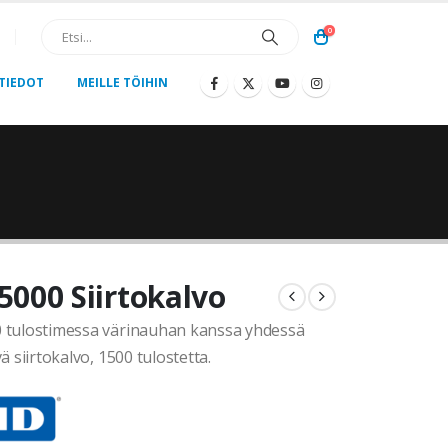
0
TIEDOT
MEILLE TÖIHIN
000 Siirtokalvo
tulostimessa värinauhan kanssa yhdessä
ä siirtokalvo, 1500 tulostetta.