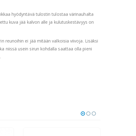
niikkaa hyödyntävä tulostin tulostaa värinauhalta
stettu kuva jää kalvon alle ja kulutuskestävyys on
n reunoihin ei jää mitään valkoisia viivoja. Lisäksi
a niissä usein sirun kohdalla saattaa olla pieni
.