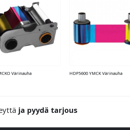
MCKO Värinauha
HDP5600 YMCK Värinauha
eyttä
ja pyydä tarjous