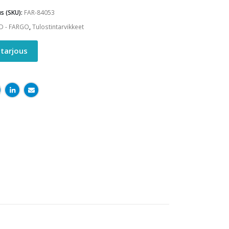
s (SKU):
FAR-84053
D - FARGO
,
Tulostintarvikkeet
tarjous