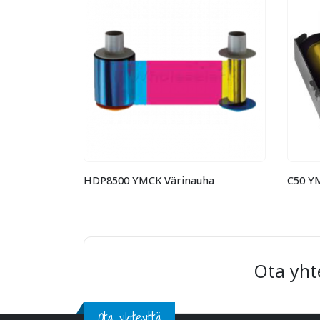
i
HDP8500 YMCK Värinauha
C50 Y
Ota yht
Ota yhteyttä