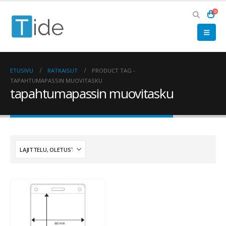
0
ETUSIVU
RATKAISUT
PRODUCT TAG -
TAPAHTUMAPASSIN MUOVITASKU
tapahtumapassin muovitasku