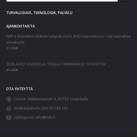
TURVALLISUUS, TEKNOLOGIA, PALVELU
AJANKOHTAISTA
NXP:n hinnankorotukset näkyvät myös RFID-tunnisteissa – nyt kannattaa
ennakoida
31.3.2026
2026 ALKOI VAUHDILLA, TIDELLÄ TAKANAAN JO 10 VUOTTA!
20.2.2026
OTA YHTEYTTÄ
Osoite:
Hiekkamäentie 8, 01150 Söderkulla
Asiakaspalvelu:
(09) 25 163 163
Sähköposti:
info@tide.fi