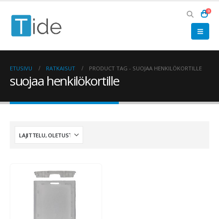
0
ETUSIVU
RATKAISUT
PRODUCT TAG -
SUOJAA HENKILÖKORTILLE
suojaa henkilökortille