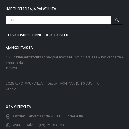
HAE TUOTTEITA JA PALVELUITA
TURVALLISUUS, TEKNOLOGIA, PALVELU
AJANKOHTAISTA
NXP:n hinnankorotukset näkyvät myös RFID-tunnisteissa – nyt kannattaa
ennakoida
31.3.2026
2026 ALKOI VAUHDILLA, TIDELLÄ TAKANAAN JO 10 VUOTTA!
20.2.2026
OTA YHTEYTTÄ
Osoite:
Hiekkamäentie 8, 01150 Söderkulla
Asiakaspalvelu:
(09) 25 163 163