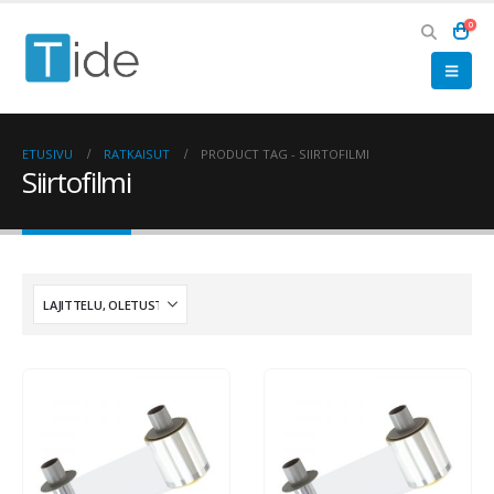
0
ETUSIVU
RATKAISUT
PRODUCT TAG -
SIIRTOFILMI
Siirtofilmi