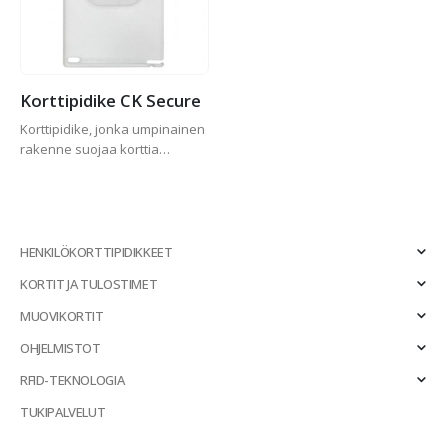
Korttipidike CK Secure
Korttipidike, jonka umpinainen
rakenne suojaa korttia
kulumiselta ja lialta.
HENKILÖKORTTIPIDIKKEET
KORTIT JA TULOSTIMET
MUOVIKORTIT
OHJELMISTOT
RFID-TEKNOLOGIA
TUKIPALVELUT