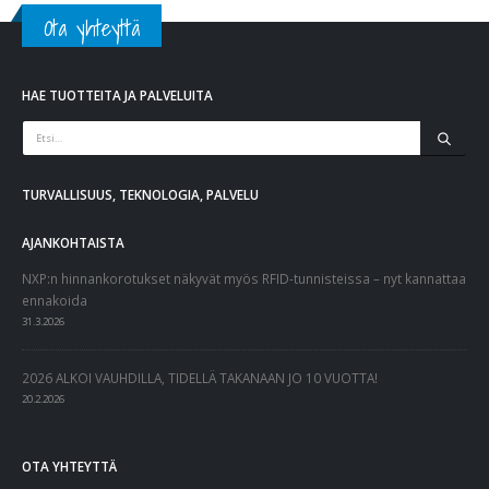
Ota yhteyttä
HAE TUOTTEITA JA PALVELUITA
TURVALLISUUS, TEKNOLOGIA, PALVELU
AJANKOHTAISTA
NXP:n hinnankorotukset näkyvät myös RFID-tunnisteissa – nyt kannattaa
ennakoida
31.3.2026
2026 ALKOI VAUHDILLA, TIDELLÄ TAKANAAN JO 10 VUOTTA!
20.2.2026
OTA YHTEYTTÄ