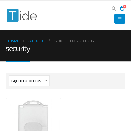
0
ETUSIVU
RATKAISUT
PRODUCT TAG -
SECURITY
security