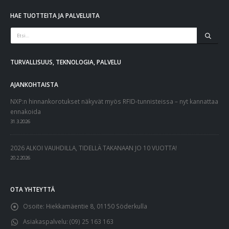
HAE TUOTTEITA JA PALVELUITA
TURVALLISUUS, TEKNOLOGIA, PALVELU
AJANKOHTAISTA
NXP:n hinnankorotukset näkyvät myös RFID-tunnisteissa – nyt kannattaa
ennakoida
31.3.2026
2026 ALKOI VAUHDILLA, TIDELLÄ TAKANAAN JO 10 VUOTTA!
20.2.2026
OTA YHTEYTTÄ
Osoite:
Hiekkamäentie 8, 01150 Söderkulla
Asiakaspalvelu:
(09) 25 163 163