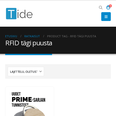
0
ETUSIVU
RATKAISUT
PRODUCT TAG -
RFID TÄGI PUUSTA
RFID tägi puusta