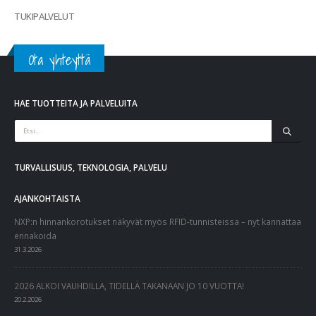
TUKIPALVELUT
Ota yhteyttä
HAE TUOTTEITA JA PALVELUITA
TURVALLISUUS, TEKNOLOGIA, PALVELU
AJANKOHTAISTA
NXP:n hinnankorotukset näkyvät myös RFID-tunnisteissa – nyt kannattaa
ennakoida
31.3.2026
2026 ALKOI VAUHDILLA, TIDELLÄ TAKANAAN JO 10 VUOTTA!
20.2.2026