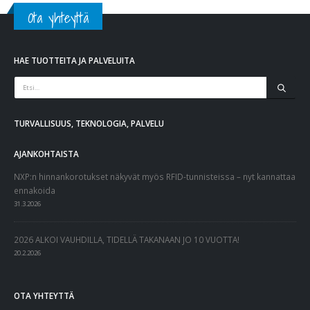
Ota yhteyttä
HAE TUOTTEITA JA PALVELUITA
TURVALLISUUS, TEKNOLOGIA, PALVELU
AJANKOHTAISTA
NXP:n hinnankorotukset näkyvät myös RFID-tunnisteissa – nyt kannattaa
ennakoida
31.3.2026
2026 ALKOI VAUHDILLA, TIDELLÄ TAKANAAN JO 10 VUOTTA!
20.2.2026
OTA YHTEYTTÄ