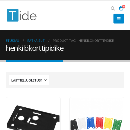
0
ETUSIVU
RATKAISUT
PRODUCT TAG -
HENKILÖKORTTIPIDIKE
henkilökorttipidike