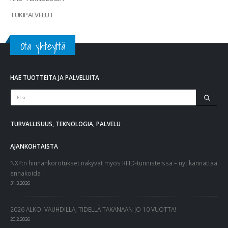
TUKIPALVELUT
Ota yhteyttä
HAE TUOTTEITA JA PALVELUITA
TURVALLISUUS, TEKNOLOGIA, PALVELU
AJANKOHTAISTA
NXP:n hinnankorotukset näkyvät myös RFID-tunnisteissa – nyt kannattaa
ennakoida
31.3.2026
2026 ALKOI VAUHDILLA, TIDELLÄ TAKANAAN JO 10 VUOTTA!
20.2.2026