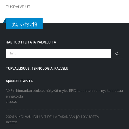
TUKIPALVELUT
Ota yhteyttä
HAE TUOTTEITA JA PALVELUITA
TURVALLISUUS, TEKNOLOGIA, PALVELU
AJANKOHTAISTA
NXP:n hinnankorotukset näkyvät myös RFID-tunnisteissa – nyt kannattaa
ennakoida
31.3.2026
2026 ALKOI VAUHDILLA, TIDELLÄ TAKANAAN JO 10 VUOTTA!
20.2.2026