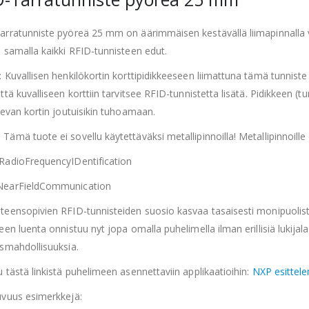
arratunniste pyöreä 25 mm on äärimmäisen kestävällä liimapinnalla
 samalla kaikki RFID-tunnisteen edut.
 Kuvallisen henkilökortin korttipidikkeeseen liimattuna tämä tunniste 
ttä kuvalliseen korttiin tarvitsee RFID-tunnistetta lisätä. Pidikkeen (
levan kortin joutuisikin tuhoamaan.
ämä tuote ei sovellu käytettäväksi metallipinnoilla! Metallipinnoille
RadioFrequencyIDentification
earFieldCommunication
teensopivien RFID-tunnisteiden suosio kasvaa tasaisesti monipuolis
een luenta onnistuu nyt jopa omalla puhelimella ilman erillisiä lukijal
usmahdollisuuksia.
 tästä linkistä puhelimeen asennettaviin applikaatioihin:
NXP esittele
uvuus esimerkkejä: