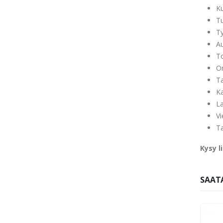
Ku
Tu
T
Au
To
O
Ta
K
La
Vi
T
Kysy l
SAATA