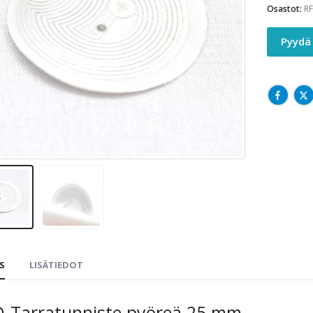
Osastot:
RF
Pyydä 
S
LISÄTIEDOT
D-Tarratunniste pyöreä 25 mm