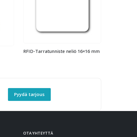
×16 mm
RFID-kertakäyttömuoviranneke säädettävä
RFID-Avaim
Pyydä tarjous
OTA YHTEYTTÄ