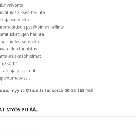
lunvalvonta
rvatulostuksen hallinta
yöajanseuranta
tomaattisen pysäköinnin hallinta
imitusketjujen hallinta
maisuuden seuranta
varoiden tunnistus
anta-asiakasohjelmat
hjakortit
erailijajärjestelmät
apahtumapassit
isää: myynti@tide.fi tai soita 09-25 163 163
T MYÖS PITÄÄ...