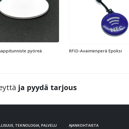
RFID-Tarratunniste neliö 16
Avaimenperä Epoksi
eyttä
ja pyydä tarjous
LISUUS, TEKNOLOGIA, PALVELU
AJANKOHTAISTA