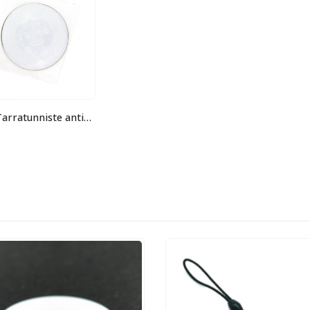
RFID-Tarratunniste antimetal pyöreä 25 mm