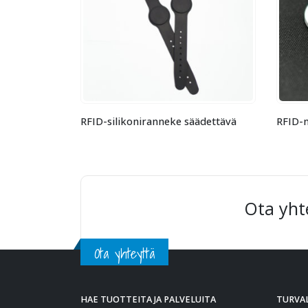
äädettävä
RFID-nappitunniste pyöreä
RFID-
Ota yht
Ota yhteyttä
HAE TUOTTEITA JA PALVELUITA
TURVAL