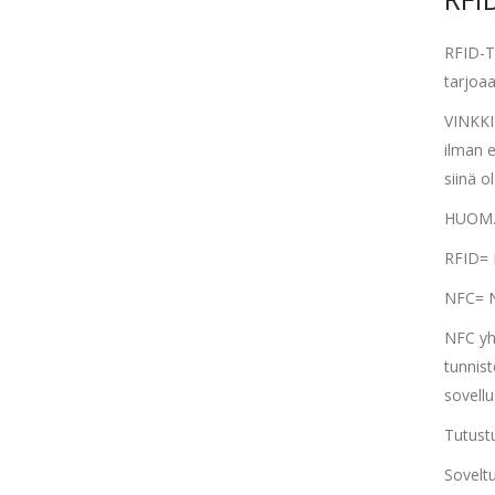
RFID-T
tarjoaa
VINKKI:
ilman e
siinä o
HUOM. T
RFID= 
NFC= N
NFC yh
tunnist
sovell
Tutustu
Sovelt