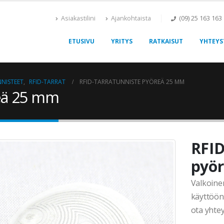
Asiakastilini
Ajankohtaista
(09) 25 163 163
ETUSIVU
YRITYS
RATKAISUT
YHTEYS
NNISTEET
,
RFID-TARRAT
RFID-TARRATUNNISTE PYÖREÄ 25 MM
reä 25 mm
RFID
pyö
Valkoine
käyttöön.
ota yhtey