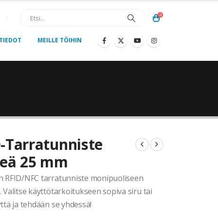
0
TIEDOT
MEILLE TÖIHIN
-Tarratunniste
reä 25 mm
n RFID/NFC tarratunniste monipuoliseen
 Valitse käyttötarkoitukseen sopiva siru tai
ttä ja tehdään se yhdessä!