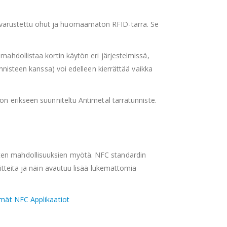
 varustettu ohut ja huomaamaton RFID-tarra. Se
mahdollistaa kortin käytön eri järjestelmissä,
tunnisteen kanssa) voi edelleen kierrättää vaikka
 on erikseen suunniteltu Antimetal tarratunniste.
ten mahdollisuuksien myötä. NFC standardin
aitteita ja näin avautuu lisää lukemattomia
mät NFC Applikaatiot