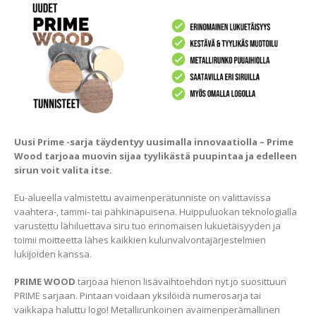
Uusi Prime -sarja täydentyy uusimalla innovaatiolla – Prime
Wood tarjoaa muovin sijaa tyylikästä puupintaa ja edelleen
sirun voit valita itse.
Eu-alueella valmistettu avaimenperätunniste on valittavissa
vaahtera-, tammi- tai pähkinäpuisena. Huippuluokan teknologialla
varustettu lähiluettava siru tuo erinomaisen lukuetäisyyden ja
toimii moitteetta lähes kaikkien kulunvalvontajärjestelmien
lukijoiden kanssa.
PRIME WOOD
tarjoaa hienon lisävaihtoehdon nyt jo suosittuun
PRIME sarjaan. Pintaan voidaan yksilöidä numerosarja tai
vaikkapa haluttu logo! Metallirunkoinen avaimenperämallinen