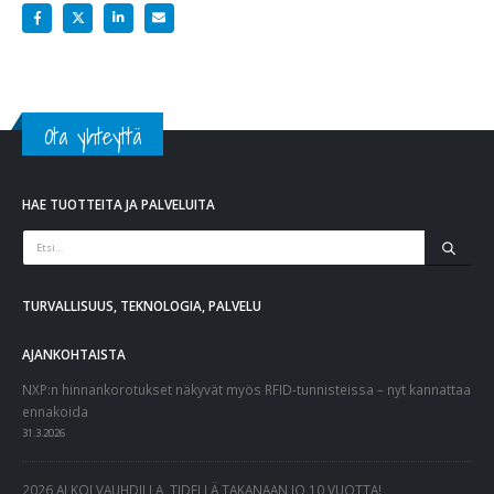
Ota yhteyttä
HAE TUOTTEITA JA PALVELUITA
TURVALLISUUS, TEKNOLOGIA, PALVELU
AJANKOHTAISTA
NXP:n hinnankorotukset näkyvät myös RFID-tunnisteissa – nyt kannattaa
ennakoida
31.3.2026
2026 ALKOI VAUHDILLA, TIDELLÄ TAKANAAN JO 10 VUOTTA!