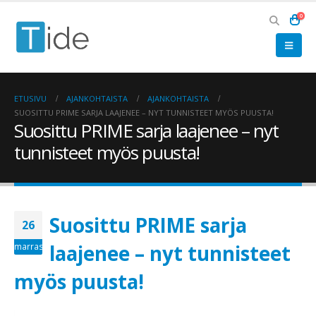
0
ETUSIVU
AJANKOHTAISTA
AJANKOHTAISTA
SUOSITTU PRIME SARJA LAAJENEE – NYT TUNNISTEET MYÖS PUUSTA!
Suosittu PRIME sarja laajenee – nyt
tunnisteet myös puusta!
Suosittu PRIME sarja
26
laajenee – nyt tunnisteet
marras
myös puusta!