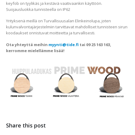
keyfob on tyylikäs ja kestävä vaativaankin käyttöön.
Suojausluokka tunnisteella on IP62
Yrityksenä meillä on Turvallisuusalan Elinkeinolupa, joten
kulunvalvontajärjestelmiin tarvittavat mahdolliset tunnisteen sirun
koodaukset onnistuvat moitteetta ja turvallisesti.
Ota yhteyttä meihin
myynti@tide.fi
tai 09 25 163 163,
kerromme mielellämme lisää!
Share this post